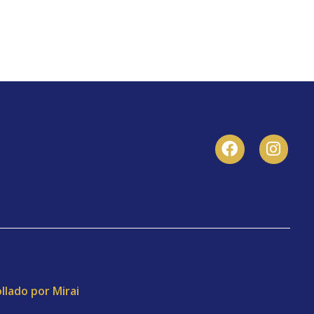
llado por
Mirai