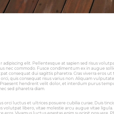
 adipiscing elit. Pellentesque at sapien sed risus volutp
metus nec commodo. Fusce condimentum ex in augue solli
utpat consequat dui sagittis pharetra. Cras viverra eros u
 orci, quis consequat risus varius non. Aliquam vulputa
n. Praesent hendrerit velit dolor, et interdum purus tempu
nec sed pharetra diam.
 orci luctus et ultrices posuere cubilia curae; Duis tinc
olutpat libero, vitae molestie arcu augue vitae ligula
ere eros. Vivamus luctus egestas enim suscipit posuere. P