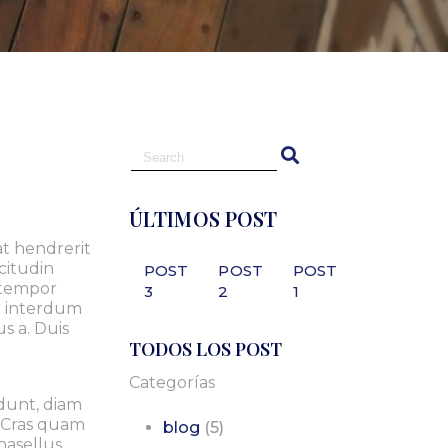
ÚLTIMOS POST
at hendrerit
citudin
POST
POST
POST
t tempor
3
2
1
te interdum
s a. Duis
TODOS LOS POST
Categorías
idunt, diam
. Cras quam
blog
(5)
hasellus