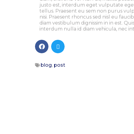
justo est, interdum eget vulputate eget
tellus. Praesent eu sem non purus vulput
nisi. Praesent rhoncus sed nisl eu fauc
diam vestibulum dignissim in in est. Q
interdum nulla id diam vehicula, nec inte
blog
,
post