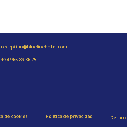
reception@bluelinehotel.com
+34 965 89 86 75
ca de cookies
Política de privacidad
Desarro