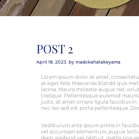
POST 2
April 18, 2023
by
madokahatakeyama
Lorem ipsum dolor sit amet, consectetur
at eget felis. Maecenas blandit quis 
lacinia. Mauris molestie augue nisl, vol
tristique. Pellentesque euismod mauris
justo, sit amet ornare ligula faucibus i
nec leo sed elit porta pellentesque. Do
Vestibulum ante ipsum primis in faucibus
vel accumsan elementum, augue lectus v
diam, eleifend vel nibh ut, mattis posu